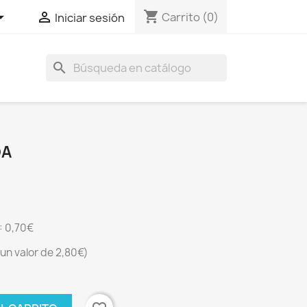
shopping_cart


Carrito
(0)
Iniciar sesión
search
DA
 0,70€
un valor de 2,80€)