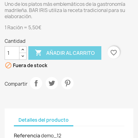
Uno de los platos más emblemáticos de la gastronomía
madrileña. BAR IRIS utiliza la receta tradicional para su
elaboración.
1 Ración = 5,50€
Cantidad

favorite_border
AÑADIR AL CARRITO

Fuera de stock
Compartir
Detalles del producto
Referencia
demo_12