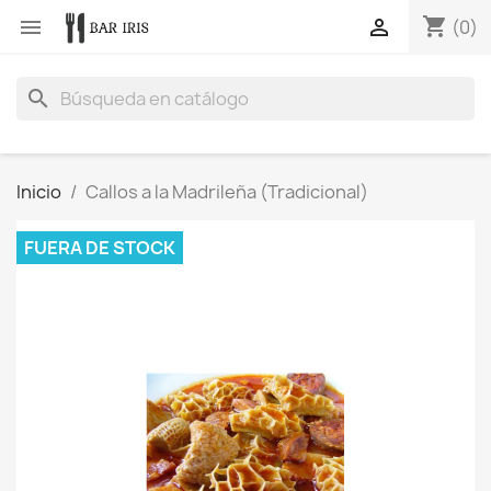
shopping_cart


(0)
search
Inicio
Callos a la Madrileña (Tradicional)
FUERA DE STOCK